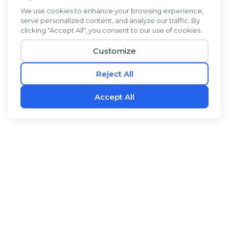
ได้รับการคิดค้นโดยผู้บุกเบิกการวิจัยเซลล์ต้นกำเนิด
®
RevitaBLŪ
เป็นส่วนผสมทางพฤกษศาสตร์ของสาหร่ายสี
เขียวแกมน้ำเงิน ผลซีบัคธอร์น และว่านหางจระเข้กับผงน้ำ
มะพร้าว เป็นเครื่องดื่มผสมที่สดชื่นที่มีรสชาติดีและมี
ประโยชน์ ส่วนผสมที่เป็นที่ต้องการเหล่านี้มีตำนานในรูป
แบบบริสุทธิ์ ผสมผสานกันในสูตรเฉพาะของเรา
®
RevitaBLŪ
พวกมันให้ความชุ่มชื้นและสนับสนุนระบบ
ต่างๆ ของร่างกายได้อย่างมีประสิทธิภาพมากขึ้น ฟื้นฟูและ
®
-
สร้างใหม่ด้วย
RevitaBLŪ
.