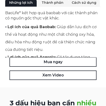
Những lợi ích
Thành phần
Cách sử dụng
BaoLife
kết hợp quả baobab với các thành phần
có nguồn gốc thực vật khác.
•
Lợi ích của quả Baobab:
Giúp dẫn lưu dịch cơ
thể và hoạt động như một chất chống oxy hóa,
điều hòa nhu động ruột để cải thiện chức năng
của đường tiết niệu.
•
Lợi ích của quả Acerola:
Có tác dụng tăng
Mua ngay
cường khả năng phòng vệ tự nhiên của cơ thể,
thúc đẩy quá trình phục hồi và cung cấp các đặc
Xem Video
tính chống oxy hóa.
3 dấu hiệu bạn cần
nhiều