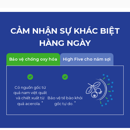
CẢM NHẬN SỰ KHÁC
BIỆT
HÀNG NGÀY
Bảo vệ chống oxy hóa
High Five cho năm sợi
Có nguồn gốc từ
quả nam việt quất
và chiết xuất từ
Bảo vệ tế bào khỏi
*
*
quả acerola.
gốc tự do.