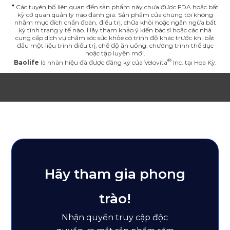
*
Các tuyên bố liên quan đến sản phẩm này chưa được FDA hoặc bất
kỳ cơ quan quản lý nào đánh giá. Sản phẩm của chúng tôi không
nhằm mục đích chẩn đoán, điều trị, chữa khỏi hoặc ngăn ngừa bất
kỳ tình trạng y tế nào. Hãy tham khảo ý kiến ​​bác sĩ hoặc các nhà
cung cấp dịch vụ chăm sóc sức khỏe có trình độ khác trước khi bắt
đầu một liệu trình điều trị, chế độ ăn uống, chương trình thể dục
hoặc tập luyện mới.
Baolife
là nhãn hiệu đã được đăng ký của
Velovita
Inc. tại Hoa Kỳ.
Hãy tham gia phong
trào!
Nhận quyền truy cập độc