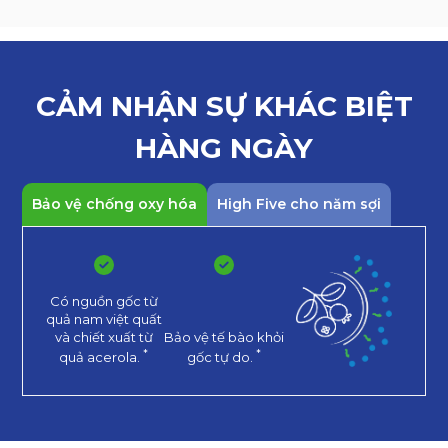
CẢM NHẬN SỰ KHÁC
BIỆT
HÀNG NGÀY
Bảo vệ chống oxy hóa
High Five cho năm sợi
Có nguồn gốc từ
quả nam việt quất
và chiết xuất từ
Bảo vệ tế bào khỏi
*
*
quả acerola.
gốc tự do.