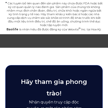
*
Các tuyên bố liên quan đến sản phẩm này chưa được FDA hoặc bất
kỳ cơ quan quản lý nào đánh giá. Sản phẩm của chúng tôi không
nhằm mục đích chẩn đoán, điều trị, chữa khỏi hoặc ngăn ngừa bất
kỳ tình trạng y tế nào. Hãy tham khảo ý kiến ​​bác sĩ hoặc các nhà
cung cấp dịch vụ chăm sóc sức khỏe có trình độ khác trước khi bắt
đầu một liệu trình điều trị, chế độ ăn uống, chương trình thể dục
hoặc tập luyện mới.
Baolife
là nhãn hiệu đã được đăng ký của
Velovita
Inc. tại Hoa Kỳ.
Hãy tham gia phong
trào!
Nhận quyền truy cập độc