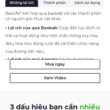
Những lợi ích
Thành phần
Cách sử dụng
BaoLife
kết hợp quả baobab với các thành phần
có nguồn gốc thực vật khác.
•
Lợi ích của quả Baobab:
Giúp dẫn lưu dịch cơ
thể và hoạt động như một chất chống oxy hóa,
điều hòa nhu động ruột để cải thiện chức năng
của đường tiết niệu.
•
Lợi ích của quả Acerola:
Có tác dụng tăng
Mua ngay
cường khả năng phòng vệ tự nhiên của cơ thể,
thúc đẩy quá trình phục hồi và cung cấp các đặc
Xem Video
tính chống oxy hóa.
3 dấu hiệu bạn cần
nhiều