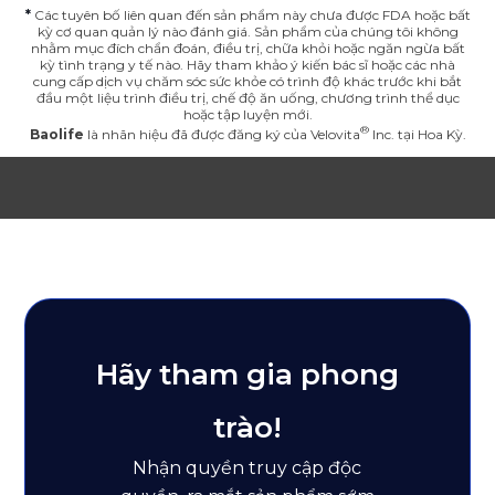
*
Các tuyên bố liên quan đến sản phẩm này chưa được FDA hoặc bất
kỳ cơ quan quản lý nào đánh giá. Sản phẩm của chúng tôi không
nhằm mục đích chẩn đoán, điều trị, chữa khỏi hoặc ngăn ngừa bất
kỳ tình trạng y tế nào. Hãy tham khảo ý kiến ​​bác sĩ hoặc các nhà
cung cấp dịch vụ chăm sóc sức khỏe có trình độ khác trước khi bắt
đầu một liệu trình điều trị, chế độ ăn uống, chương trình thể dục
hoặc tập luyện mới.
Baolife
là nhãn hiệu đã được đăng ký của
Velovita
Inc. tại Hoa Kỳ.
Hãy tham gia phong
trào!
Nhận quyền truy cập độc