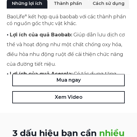
Những lợi ích
Thành phần
Cách sử dụng
BaoLife
kết hợp quả baobab với các thành phần
có nguồn gốc thực vật khác.
•
Lợi ích của quả Baobab:
Giúp dẫn lưu dịch cơ
thể và hoạt động như một chất chống oxy hóa,
điều hòa nhu động ruột để cải thiện chức năng
của đường tiết niệu.
•
Lợi ích của quả Acerola:
Có tác dụng tăng
Mua ngay
cường khả năng phòng vệ tự nhiên của cơ thể,
thúc đẩy quá trình phục hồi và cung cấp các đặc
Xem Video
tính chống oxy hóa.
3 dấu hiệu bạn cần
nhiều