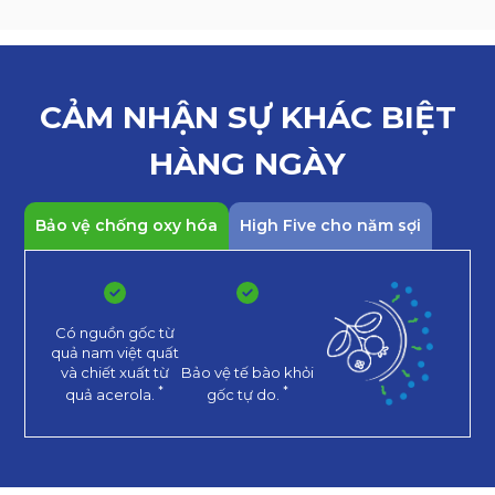
CẢM NHẬN SỰ KHÁC
BIỆT
HÀNG NGÀY
Bảo vệ chống oxy hóa
High Five cho năm sợi
Có nguồn gốc từ
quả nam việt quất
và chiết xuất từ
Bảo vệ tế bào khỏi
*
*
quả acerola.
gốc tự do.