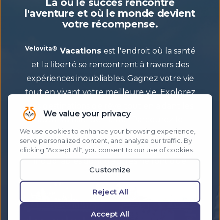
Là où le succès rencontre
l'aventure et où le monde devient
votre récompense.
Velovita®
Vacations
est l'endroit où la santé
et la liberté se rencontrent à travers des
expériences inoubliables. Gagnez votre vie
tout en vivant votre meilleure vie. Explorez
des destinations de rêve tout en aidant les
autres à faire de même. Parcourez le
monde avec une communauté qui célèbre
la réussite et crée des expériences
inoubliables dont d'autres ne font que
rêver.