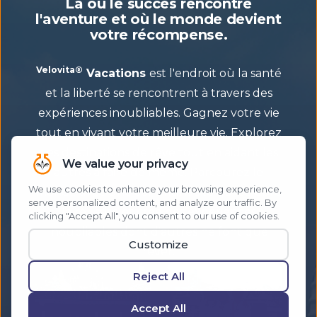
Là où le succès rencontre
l'aventure et où le monde devient
votre récompense.
Velovita®
Vacations
est l'endroit où la santé
et la liberté se rencontrent à travers des
expériences inoubliables. Gagnez votre vie
tout en vivant votre meilleure vie. Explorez
des destinations de rêve tout en aidant les
autres à faire de même. Parcourez le
monde avec une communauté qui célèbre
la réussite et crée des expériences
inoubliables dont d'autres ne font que
rêver.