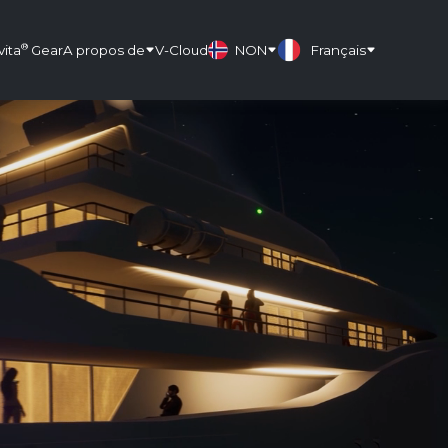
®
vita
Gear
A propos de
V-Cloud
NON
Français