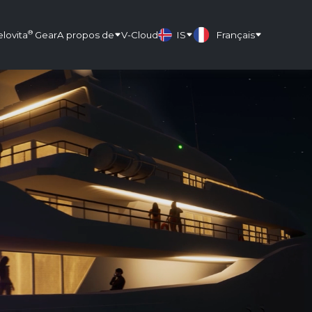
®
elovita
Gear
A propos de
V-Cloud
IS
Français