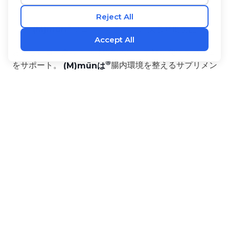
(M)mūn
プロバイオティクス 栄養補助食品
おいしいヨーグルト風味の粉末で、手軽に免疫システム
をサポート。
(M)mūnは
腸内環境を整えるサプリメン
ト。発酵させた果物と野菜の強力なブレンドが配合さ
れ、自然な免疫力向上、 穏やかなデトックス、消化機
能の向上をもたらし、全身の健康と活力をサポートしま
す！
サイズ：3gスティック30本入り
ベネフィット
原材料
使用方法
‡
•
1,000億CFU。
‡
•
munbio™
プロバイオティクス・ミックス
‡
•
プレバイオティクス 3種。