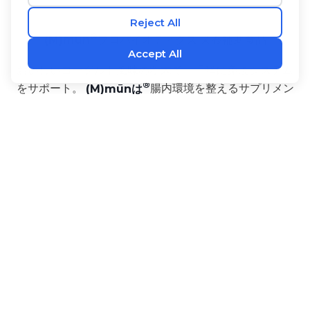
(M)mūn
プロバイオティクス 栄養補助食品
おいしいヨーグルト風味の粉末で、手軽に免疫システム
をサポート。
(M)mūnは
腸内環境を整えるサプリメン
ト。発酵させた果物と野菜の強力なブレンドが配合さ
れ、自然な免疫力向上、 穏やかなデトックス、消化機
能の向上をもたらし、全身の健康と活力をサポートしま
す！
サイズ：3gスティック30本入り
ベネフィット
原材料
使用方法
‡
•
1,000億CFU。
‡
•
Munbio®
プロバイオティクス・ミックス
‡
•
プレバイオティクス 3種。