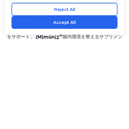
(M)mūn
プロバイオティクス 栄養補助食品
おいしいヨーグルト風味の粉末で、手軽に免疫システム
をサポート。
(M)mūnは
腸内環境を整えるサプリメン
ト。発酵させた果物と野菜の強力なブレンドが配合さ
れ、自然な免疫力向上、 穏やかなデトックス、消化機
能の向上をもたらし、全身の健康と活力をサポートしま
す！
サイズ：3gスティック30本入り
ベネフィット
原材料
使用方法
‡
•
1,000億CFU。
‡
•
Munbio®
プロバイオティクス・ミックス
‡
•
プレバイオティクス 3種。