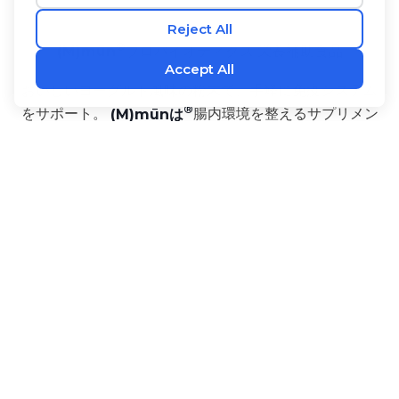
(M)mūn
プロバイオティクス 栄養補助食品
おいしいヨーグルト風味の粉末で、手軽に免疫システム
をサポート。
(M)mūnは
腸内環境を整えるサプリメン
ト。発酵させた果物と野菜の強力なブレンドが配合さ
れ、自然な免疫力向上、 穏やかなデトックス、消化機
能の向上をもたらし、全身の健康と活力をサポートしま
す！
サイズ：3gスティック30本入り
ベネフィット
原材料
使用方法
‡
•
1,000億CFU。
‡
•
Munbio®
プロバイオティクス・ミックス
‡
•
プレバイオティクス 3種。