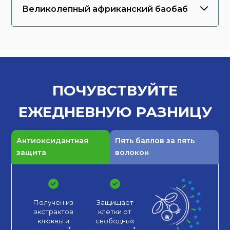
Великолепный африканский баобаб
ПОЧУВСТВУЙТЕ
ЕЖЕДНЕВНУЮ
РАЗНИЦУ
Антиоксидантная
Пять баллов за пять
защита
волокон
Получен из
Защищает
экстрактов
клетки от
клюквы
и
свободных
.*
.*