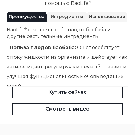
помощью
BaoLife
Преимущества
Ингредиенты
Использование
BaoLife
сочетает в себе плоды баобаба и
другие растительные ингредиенты.
-
Польза плодов баобаба:
Он способствует
оттоку жидкости из организма и действует как
антиоксидант, регулируя кишечный транзит и
улучшая функциональность мочевыводящих
путей.
Купить сейчас
-
Польза плодов ацеролы:
Полезен для
повышения естественных защитных сил
Смотреть видео
организма, способствует восстановлению сил
и обладает антиоксидантными свойствами.