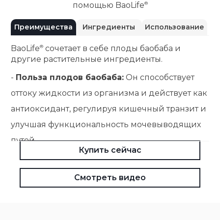
помощью
BaoLife
Преимущества
Ингредиенты
Использование
BaoLife
сочетает в себе плоды баобаба и
другие растительные ингредиенты.
-
Польза плодов баобаба:
Он способствует
оттоку жидкости из организма и действует как
антиоксидант, регулируя кишечный транзит и
улучшая функциональность мочевыводящих
путей.
Купить сейчас
-
Польза плодов ацеролы:
Полезен для
повышения естественных защитных сил
Смотреть видео
организма, способствует восстановлению сил
и обладает антиоксидантными свойствами.