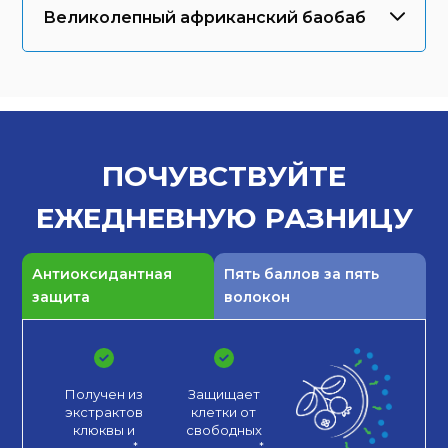
Великолепный африканский баобаб
ПОЧУВСТВУЙТЕ
ЕЖЕДНЕВНУЮ
РАЗНИЦУ
Антиоксидантная
Пять баллов за пять
защита
волокон
Получен из
Защищает
экстрактов
клетки от
клюквы
и
свободных
.*
.*