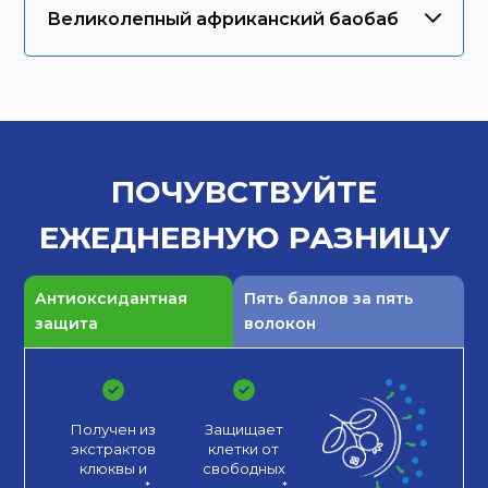
Великолепный африканский баобаб
ПОЧУВСТВУЙТЕ
ЕЖЕДНЕВНУЮ
РАЗНИЦУ
Антиоксидантная
Пять баллов за пять
защита
волокон
Получен из
Защищает
экстрактов
клетки от
клюквы
и
свободных
.*
.*