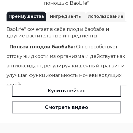
помощью
BaoLife
Преимущества
Ингредиенты
Использование
BaoLife
сочетает в себе плоды баобаба и
другие растительные ингредиенты.
-
Польза плодов баобаба:
Он способствует
оттоку жидкости из организма и действует как
антиоксидант, регулируя кишечный транзит и
улучшая функциональность мочевыводящих
путей.
Купить сейчас
-
Польза плодов ацеролы:
Полезен для
повышения естественных защитных сил
Смотреть видео
организма, способствует восстановлению сил
и обладает антиоксидантными свойствами.