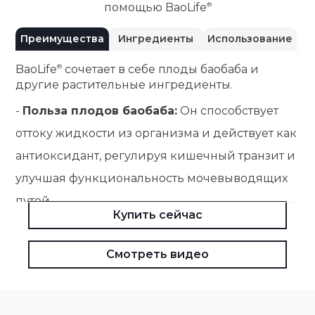
помощью
BaoLife
Преимущества
Ингредиенты
Использование
BaoLife
сочетает в себе плоды баобаба и
другие растительные ингредиенты.
-
Польза плодов баобаба:
Он способствует
оттоку жидкости из организма и действует как
антиоксидант, регулируя кишечный транзит и
улучшая функциональность мочевыводящих
путей.
Купить сейчас
-
Польза плодов ацеролы:
Полезен для
повышения естественных защитных сил
Смотреть видео
организма, способствует восстановлению сил
и обладает антиоксидантными свойствами.