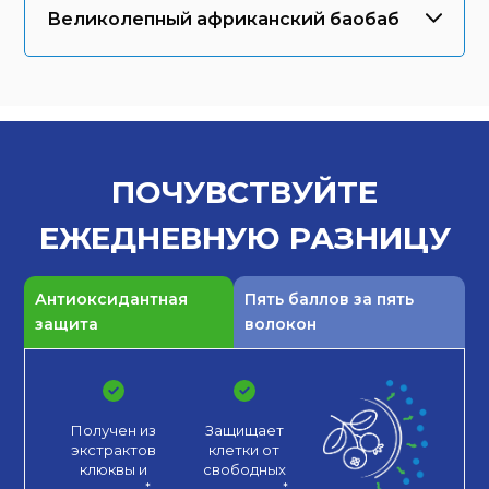
Великолепный африканский баобаб
ПОЧУВСТВУЙТЕ
ЕЖЕДНЕВНУЮ
РАЗНИЦУ
Антиоксидантная
Пять баллов за пять
защита
волокон
Получен из
Защищает
экстрактов
клетки от
клюквы
и
свободных
.*
.*