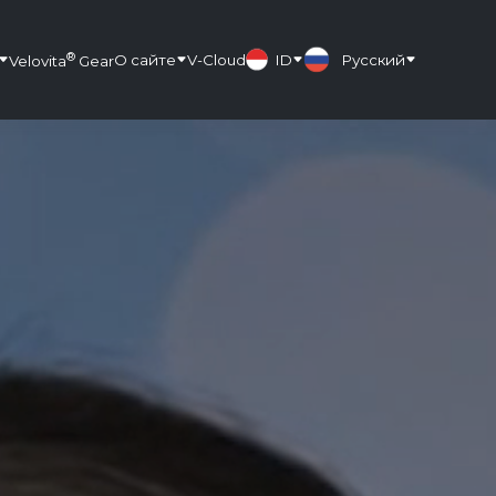
®
О сайте
V-Cloud
ID
Русский
Velovita
Gear