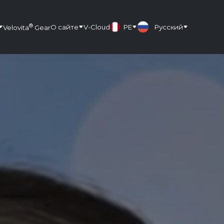
®
О сайте
V-Cloud
PE
Русский
Velovita
Gear