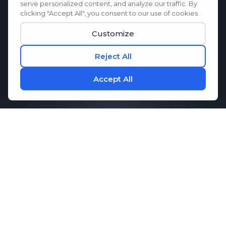
วิทยาศาสตร์เบื้องหลัง
M1ND
M1ND
คุณสมบัติ
เมโม-คิว
สารไฮโดรไลเสต
โปรตีนไหมที่ได้จากรังไหมและได้รับการ
ประเมินทางคลินิกถึงความสามารถในการช่วย
เสริมสร้างความจำ
การทำงาน.
ผลการวิจัยแสดงให้เห็นว่า
เมโม-คิว
อาจช่วย
รักษาการสื่อสารที่ดีระหว่างเซลล์สมอง ซึ่ง
จำเป็นต่อความจำและประสิทธิภาพการทำงาน
ของสมอง เมื่อรวมกับกรดอะมิโนที่สำคัญซึ่ง
ช่วยส่งเสริมสมาธิและการผ่อนคลาย
M1ND
มอบการสนับสนุนอย่างครอบคลุมเพื่อสุขภาพ
จิตของคุณ
กิจวัตรประจำวัน.