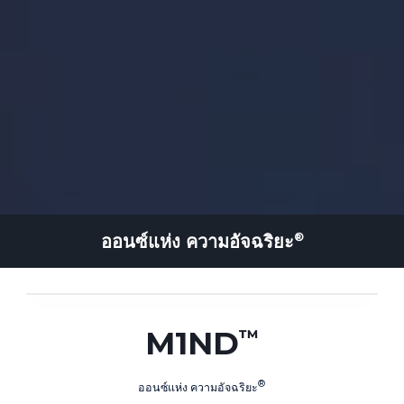
ออนซ์แห่ง
ความอัจฉริยะ
M1ND
ออนซ์แห่ง
ความอัจฉริยะ