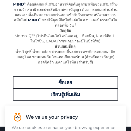
M1ND
คือผลิตภัณฑ์เสริมอาหารที่คิดค้นสูตรมาเพื่อช่วยเสริมสร้าง
ความจำ สมาธิ และประสิทธิภาพทางปัญญา ด้วยการผสมผสานส่วน
ผสมแบบดั้งเดิมของชาวตะวันออกเข้ากับวิทยาศาสตร์โภชนาการ
สมัยใหม่
M1ND
ช่วยให้คุณมีจิตใจที่แจ่มใส สงบ และมีความมั่นใจ
ตลอดทั้ง
วัน
วัตถุดิบ
Memo-Q™ (โปรตีนไหมไฮโดรไลเสต), L-ธีอะนีน, N-อะซิทิล-L-
ไทโรซีน, GABA (กรดแกมมาอะมิโนบิวทิริก)
ส่วนผสมอื่นๆ:
น้ำบริสุทธิ์ น้ำตาลอ้อย สารแต่งกลิ่นรสธรรมชาติ กรดแอลมาลิก
เซลลูโลส ซานแทนกัม โพแทสเซียมซอร์เบต (สำหรับสารกันบูด)
กรดซิตริก เบตาแคโรทีน (สำหรับสี)
ซื้อเลย
เรียนรู้เพิ่มเติม