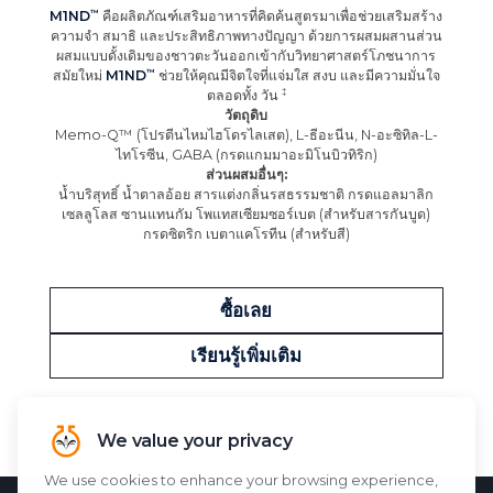
M1ND
คือผลิตภัณฑ์เสริมอาหารที่คิดค้นสูตรมาเพื่อช่วยเสริมสร้าง
ความจำ สมาธิ และประสิทธิภาพทางปัญญา ด้วยการผสมผสานส่วน
ผสมแบบดั้งเดิมของชาวตะวันออกเข้ากับวิทยาศาสตร์โภชนาการ
สมัยใหม่
M1ND
ช่วยให้คุณมีจิตใจที่แจ่มใส สงบ และมีความมั่นใจ
ตลอดทั้ง
วัน
วัตถุดิบ
Memo-Q™ (โปรตีนไหมไฮโดรไลเสต), L-ธีอะนีน, N-อะซิทิล-L-
ไทโรซีน, GABA (กรดแกมมาอะมิโนบิวทิริก)
ส่วนผสมอื่นๆ:
น้ำบริสุทธิ์ น้ำตาลอ้อย สารแต่งกลิ่นรสธรรมชาติ กรดแอลมาลิก
เซลลูโลส ซานแทนกัม โพแทสเซียมซอร์เบต (สำหรับสารกันบูด)
กรดซิตริก เบตาแคโรทีน (สำหรับสี)
ซื้อเลย
เรียนรู้เพิ่มเติม