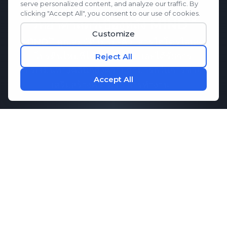
วิทยาศาสตร์เบื้องหลัง
M1ND
M1ND
คุณสมบัติ
เมโม-คิว
สารไฮโดรไลเสต
โปรตีนไหมที่ได้จากรังไหมและได้รับการ
ประเมินทางคลินิกถึงความสามารถในการช่วย
เสริมสร้างความจำ
การทำงาน.
ผลการวิจัยแสดงให้เห็นว่า
เมโม-คิว
อาจช่วย
รักษาการสื่อสารที่ดีระหว่างเซลล์สมอง ซึ่ง
จำเป็นต่อความจำและประสิทธิภาพการทำงาน
ของสมอง เมื่อรวมกับกรดอะมิโนที่สำคัญซึ่ง
ช่วยส่งเสริมสมาธิและการผ่อนคลาย
M1ND
มอบการสนับสนุนอย่างครอบคลุมเพื่อสุขภาพ
จิตของคุณ
กิจวัตรประจำวัน.