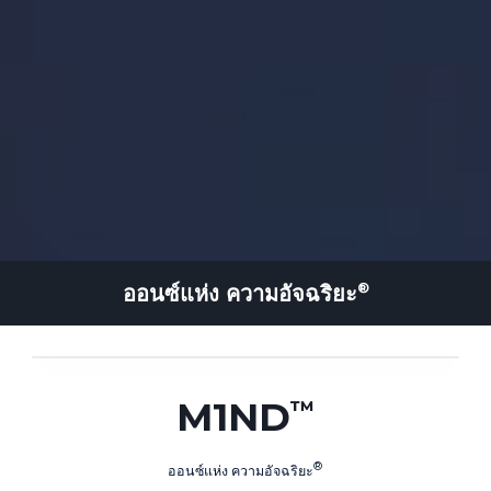
ออนซ์แห่ง
ความอัจฉริยะ
M1ND
ออนซ์แห่ง
ความอัจฉริยะ