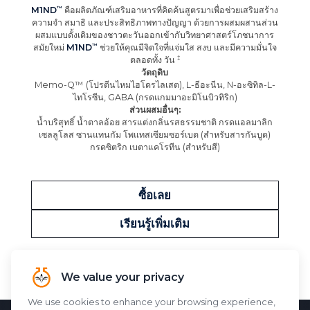
M1ND
คือผลิตภัณฑ์เสริมอาหารที่คิดค้นสูตรมาเพื่อช่วยเสริมสร้าง
ความจำ สมาธิ และประสิทธิภาพทางปัญญา ด้วยการผสมผสานส่วน
ผสมแบบดั้งเดิมของชาวตะวันออกเข้ากับวิทยาศาสตร์โภชนาการ
สมัยใหม่
M1ND
ช่วยให้คุณมีจิตใจที่แจ่มใส สงบ และมีความมั่นใจ
ตลอดทั้ง
วัน
วัตถุดิบ
Memo-Q™ (โปรตีนไหมไฮโดรไลเสต), L-ธีอะนีน, N-อะซิทิล-L-
ไทโรซีน, GABA (กรดแกมมาอะมิโนบิวทิริก)
ส่วนผสมอื่นๆ:
น้ำบริสุทธิ์ น้ำตาลอ้อย สารแต่งกลิ่นรสธรรมชาติ กรดแอลมาลิก
เซลลูโลส ซานแทนกัม โพแทสเซียมซอร์เบต (สำหรับสารกันบูด)
กรดซิตริก เบตาแคโรทีน (สำหรับสี)
ซื้อเลย
เรียนรู้เพิ่มเติม