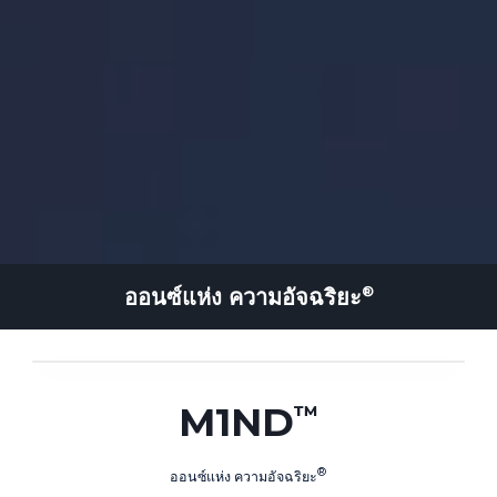
ออนซ์แห่ง
ความอัจฉริยะ
M1ND
ออนซ์แห่ง
ความอัจฉริยะ