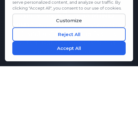
วิทยาศาสตร์เบื้องหลัง
M1ND
M1ND
คุณสมบัติ
เมโม-คิว
สารไฮโดรไลเสต
โปรตีนไหมที่ได้จากรังไหมและได้รับการ
ประเมินทางคลินิกถึงความสามารถในการช่วย
เสริมสร้างความจำ
การทำงาน.
ผลการวิจัยแสดงให้เห็นว่า
เมโม-คิว
อาจช่วย
รักษาการสื่อสารที่ดีระหว่างเซลล์สมอง ซึ่ง
จำเป็นต่อความจำและประสิทธิภาพการทำงาน
ของสมอง เมื่อรวมกับกรดอะมิโนที่สำคัญซึ่ง
ช่วยส่งเสริมสมาธิและการผ่อนคลาย
M1ND
มอบการสนับสนุนอย่างครอบคลุมเพื่อสุขภาพ
จิตของคุณ
กิจวัตรประจำวัน.