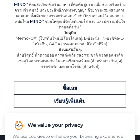
M1ND
คือผลิตภัณฑ์เสริมอาหารที่คิดค้นสูตรมาเพื่อช่วยเสริมสร้าง
ความจำ สมาธิ และประสิทธิภาพทางปัญญา ด้วยการผสมผสานส่วน
ผสมแบบดั้งเดิมของชาวตะวันออกเข้ากับวิทยาศาสตร์โภชนาการ
สมัยใหม่
M1ND
ช่วยให้คุณมีจิตใจที่แจ่มใส สงบ และมีความมั่นใจ
ตลอดทั้ง
วัน
วัตถุดิบ
Memo-Q™ (โปรตีนไหมไฮโดรไลเสต), L-ธีอะนีน, N-อะซิทิล-L-
ไทโรซีน, GABA (กรดแกมมาอะมิโนบิวทิริก)
ส่วนผสมอื่นๆ:
น้ำบริสุทธิ์ น้ำตาลอ้อย สารแต่งกลิ่นรสธรรมชาติ กรดแอลมาลิก
เซลลูโลส ซานแทนกัม โพแทสเซียมซอร์เบต (สำหรับสารกันบูด)
กรดซิตริก เบตาแคโรทีน (สำหรับสี)
ซื้อเลย
เรียนรู้เพิ่มเติม