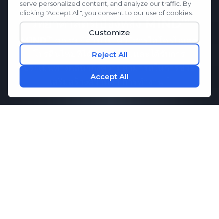
วิทยาศาสตร์เบื้องหลัง
M1ND
M1ND
คุณสมบัติ
เมโม-คิว
สารไฮโดรไลเสต
โปรตีนไหมที่ได้จากรังไหมและได้รับการ
ประเมินทางคลินิกถึงความสามารถในการช่วย
เสริมสร้างความจำ
การทำงาน.
ผลการวิจัยแสดงให้เห็นว่า
เมโม-คิว
อาจช่วย
รักษาการสื่อสารที่ดีระหว่างเซลล์สมอง ซึ่ง
จำเป็นต่อความจำและประสิทธิภาพการทำงาน
ของสมอง เมื่อรวมกับกรดอะมิโนที่สำคัญซึ่ง
ช่วยส่งเสริมสมาธิและการผ่อนคลาย
M1ND
มอบการสนับสนุนอย่างครอบคลุมเพื่อสุขภาพ
จิตของคุณ
กิจวัตรประจำวัน.