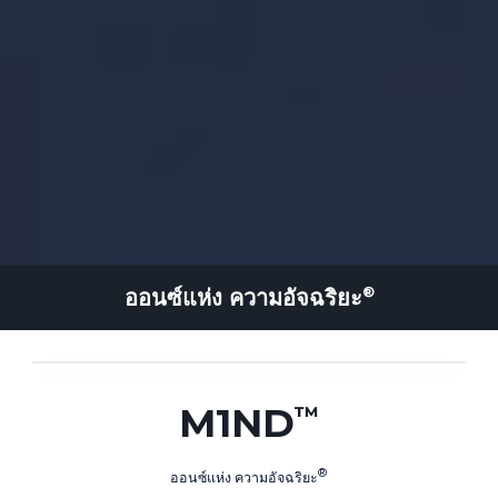
ออนซ์แห่ง
ความอัจฉริยะ
M1ND
ออนซ์แห่ง
ความอัจฉริยะ