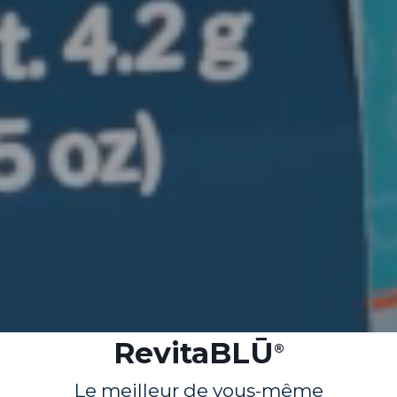
RevitaBLŪ
®
Le meilleur de vous-même