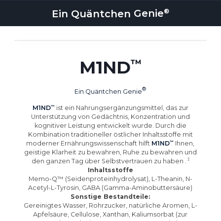
Ein Quäntchen
Genie
M1ND
Ein Quäntchen
Genie
M1ND
ist ein Nahrungsergänzungsmittel, das zur
Unterstützung von Gedächtnis, Konzentration und
kognitiver Leistung entwickelt wurde. Durch die
Kombination traditioneller östlicher Inhaltsstoffe mit
moderner Ernährungswissenschaft hilft
M1ND
Ihnen,
geistige Klarheit zu bewahren, Ruhe zu bewahren und
den ganzen Tag über Selbstvertrauen zu haben
.
Inhaltsstoffe
Memo-Q™ (Seidenproteinhydrolysat), L-Theanin, N-
Acetyl-L-Tyrosin, GABA (Gamma-Aminobuttersäure)
Sonstige Bestandteile:
Gereinigtes Wasser, Rohrzucker, natürliche Aromen, L-
Apfelsäure, Cellulose, Xanthan, Kaliumsorbat (zur