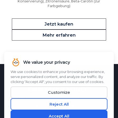
Konservierung), Zitronensäure, Beta-Carotin (zur
Farbgebung)
Jetzt kaufen
Mehr erfahren
DIE WISSENSCHAFT
DAHINTER
M1ND
M1ND
Funktionen
Memo-Q
, ein aus
Seidenraupenkokons gewonnenes
Seidenproteinhydrolysat, das klinisch