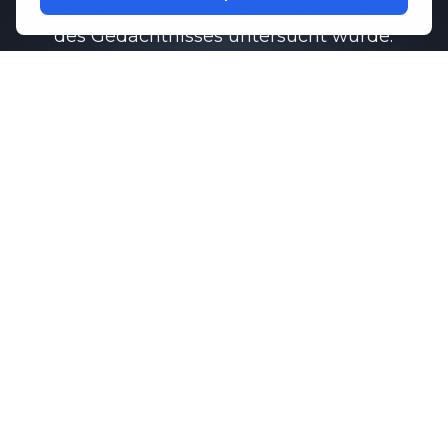
auf seine Fähigkeit zur Unterstützung
des Gedächtnisses untersucht wurde.
Funktion.
Untersuchungen haben gezeigt, dass
Memo-Q
kann dazu beitragen, eine
gesunde Kommunikation zwischen den
Gehirnzellen aufrechtzuerhalten, was
für das Erinnerungsvermögen und die
kognitiven Leistungen unerlässlich ist.
In Kombination mit wichtigen
Aminosäuren, die die Konzentration
und Entspannung fördern,
M1ND
bietet umfassende Unterstützung für
Ihr psychisches Wohlbefinden
Routine.