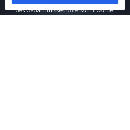
auf seine Fähigkeit zur Unterstützung
des Gedächtnisses untersucht wurde.
Funktion.
Untersuchungen haben gezeigt, dass
Memo-Q
kann dazu beitragen, eine
gesunde Kommunikation zwischen den
Gehirnzellen aufrechtzuerhalten, was
für das Erinnerungsvermögen und die
kognitiven Leistungen unerlässlich ist.
In Kombination mit wichtigen
Aminosäuren, die die Konzentration
und Entspannung fördern,
M1ND
bietet umfassende Unterstützung für
Ihr psychisches Wohlbefinden
Routine.