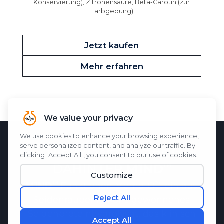
Konservierung), Zitronensäure, Beta-Carotin (zur
Farbgebung)
Jetzt kaufen
Mehr erfahren
DIE WISSENSCHAFT
DAHINTER
M1ND
M1ND
Funktionen
Memo-Q
, ein aus
Seidenraupenkokons gewonnenes
Seidenproteinhydrolysat, das klinisch