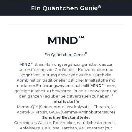
Ein Quäntchen
Genie
M1ND
Ein Quäntchen
Genie
M1ND
ist ein Nahrungsergänzungsmittel, das zur
Unterstützung von Gedächtnis, Konzentration und
kognitiver Leistung entwickelt wurde. Durch die
Kombination traditioneller östlicher Inhaltsstoffe mit
moderner Ernährungswissenschaft hilft
M1ND
Ihnen,
geistige Klarheit zu bewahren, Ruhe zu bewahren und
den ganzen Tag über Selbstvertrauen zu haben
.
Inhaltsstoffe
Memo-Q™ (Seidenproteinhydrolysat), L-Theanin, N-
Acetyl-L-Tyrosin, GABA (Gamma-Aminobuttersäure)
Sonstige Bestandteile:
Gereinigtes Wasser, Rohrzucker, natürliche Aromen, L-
Apfelsäure, Cellulose, Xanthan, Kaliumsorbat (zur