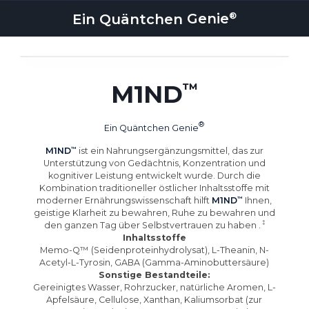
Ein Quäntchen
Genie
M1ND
Ein Quäntchen
Genie
M1ND
ist ein Nahrungsergänzungsmittel, das zur
Unterstützung von Gedächtnis, Konzentration und
kognitiver Leistung entwickelt wurde. Durch die
Kombination traditioneller östlicher Inhaltsstoffe mit
moderner Ernährungswissenschaft hilft
M1ND
Ihnen,
geistige Klarheit zu bewahren, Ruhe zu bewahren und
den ganzen Tag über Selbstvertrauen zu haben
.
Inhaltsstoffe
Memo-Q™ (Seidenproteinhydrolysat), L-Theanin, N-
Acetyl-L-Tyrosin, GABA (Gamma-Aminobuttersäure)
Sonstige Bestandteile:
Gereinigtes Wasser, Rohrzucker, natürliche Aromen, L-
Apfelsäure, Cellulose, Xanthan, Kaliumsorbat (zur