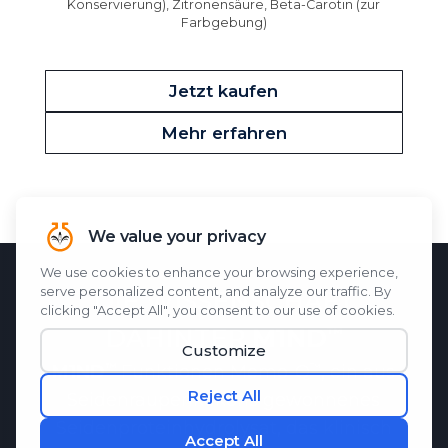
Konservierung), Zitronensäure, Beta-Carotin (zur
Farbgebung)
Jetzt kaufen
Mehr erfahren
DIE WISSENSCHAFT
DAHINTER
M1ND
M1ND
Funktionen
Memo-Q
, ein aus
Seidenraupenkokons gewonnenes
Seidenproteinhydrolysat, das klinisch