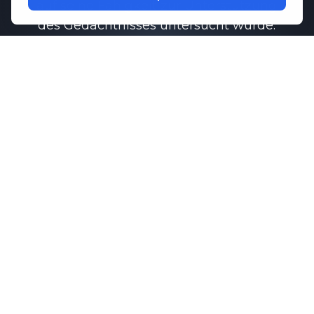
auf seine Fähigkeit zur Unterstützung
des Gedächtnisses untersucht wurde.
Funktion.
Untersuchungen haben gezeigt, dass
Memo-Q
kann dazu beitragen, eine
gesunde Kommunikation zwischen den
Gehirnzellen aufrechtzuerhalten, was
für das Erinnerungsvermögen und die
kognitiven Leistungen unerlässlich ist.
In Kombination mit wichtigen
Aminosäuren, die die Konzentration
und Entspannung fördern,
M1ND
bietet umfassende Unterstützung für
Ihr psychisches Wohlbefinden
Routine.