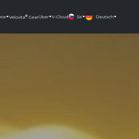
®
kte
Über
V-Cloud
SK
Deutsch
Velovita
Gear