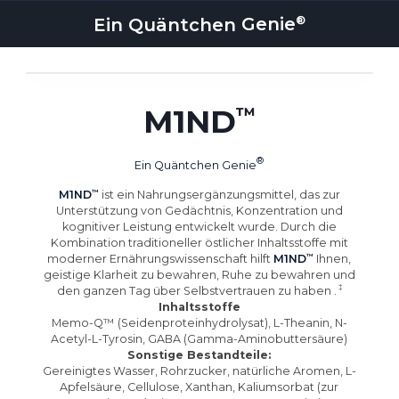
Ein Quäntchen
Genie
M1ND
Ein Quäntchen
Genie
M1ND
ist ein Nahrungsergänzungsmittel, das zur
Unterstützung von Gedächtnis, Konzentration und
kognitiver Leistung entwickelt wurde. Durch die
Kombination traditioneller östlicher Inhaltsstoffe mit
moderner Ernährungswissenschaft hilft
M1ND
Ihnen,
geistige Klarheit zu bewahren, Ruhe zu bewahren und
den ganzen Tag über Selbstvertrauen zu haben
.
Inhaltsstoffe
Memo-Q™ (Seidenproteinhydrolysat), L-Theanin, N-
Acetyl-L-Tyrosin, GABA (Gamma-Aminobuttersäure)
Sonstige Bestandteile:
Gereinigtes Wasser, Rohrzucker, natürliche Aromen, L-
Apfelsäure, Cellulose, Xanthan, Kaliumsorbat (zur