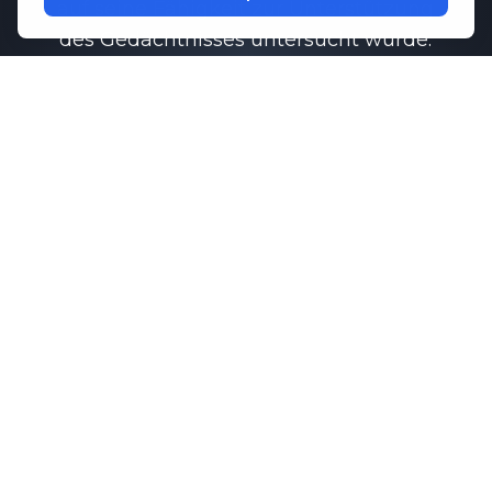
auf seine Fähigkeit zur Unterstützung
des Gedächtnisses untersucht wurde.
Funktion.
Untersuchungen haben gezeigt, dass
Memo-Q
kann dazu beitragen, eine
gesunde Kommunikation zwischen den
Gehirnzellen aufrechtzuerhalten, was
für das Erinnerungsvermögen und die
kognitiven Leistungen unerlässlich ist.
In Kombination mit wichtigen
Aminosäuren, die die Konzentration
und Entspannung fördern,
M1ND
bietet umfassende Unterstützung für
Ihr psychisches Wohlbefinden
Routine.