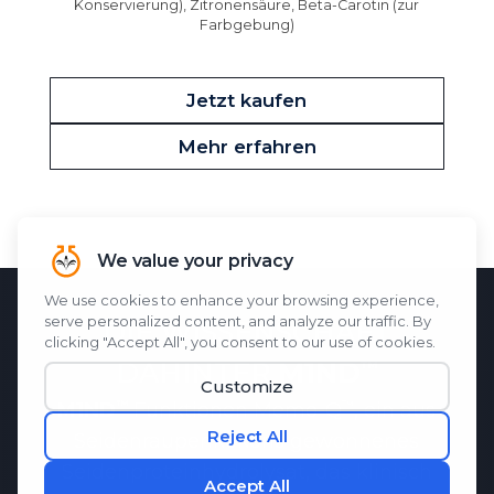
Konservierung), Zitronensäure, Beta-Carotin (zur
Farbgebung)
Jetzt kaufen
Mehr erfahren
DIE WISSENSCHAFT
DAHINTER
M1ND
M1ND
Funktionen
Memo-Q
, ein aus
Seidenraupenkokons gewonnenes
Seidenproteinhydrolysat, das klinisch