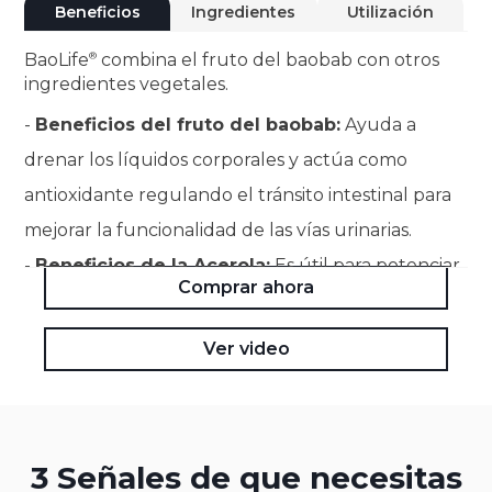
Beneficios
Ingredientes
Utilización
BaoLife
combina el fruto del baobab con otros
ingredientes vegetales.
-
Beneficios del fruto del baobab:
Ayuda a
drenar los líquidos corporales y actúa como
antioxidante regulando el tránsito intestinal para
mejorar la funcionalidad de las vías urinarias.
-
Beneficios de la Acerola:
Es útil para potenciar
Comprar ahora
las defensas naturales del organismo, favorecer la
acción reconstituyente y aportar propiedades
Ver video
antioxidantes.
3 Señales de que necesitas