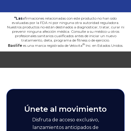
*Las
afirmaciones relacionadas con este producto no han sido
evaluadas por la FDA ni por ninguna otra autoridad reguladora.
Nuestros productos no están destinados a diagnosticar, tratar, curar ni
prevenir ninguna afección médica. Consulte a su médico u otros
profesionales sanitarios cualificados antes de iniciar un nuevo
tratamiento, dieta, programa de fitness o de ejercicio.
Baolife
es una marca registrada de
Velovita
Inc. en Estados Unidos.
Únete al movimiento
Disfruta de acceso exclusivo,
lanzamientos anticipados de