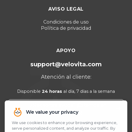
Dubái 2026
AVISO LEGAL
Turquía 2025
Punta Cana 2024
Condiciones de uso
Política de privacidad
Cancún 2023
APOYO
support@velovita.com
Atención al cliente:
Disponible
24 horas
al día, 7 días a la semana
¿Necesitas ayuda? ¡Estamos en
WhatsApp!