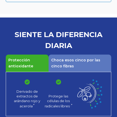
SIENTE LA
DIFERENCIA
DIARIA
Protección
Choca esos cinco por las
antioxidante
cinco fibras
Derivado de
extractos de
Protege las
arándano rojo
y
células de los
.*
.*
acerola
radicales libres