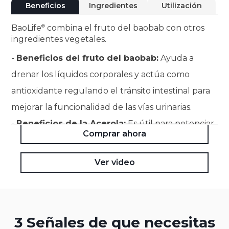
Beneficios
Ingredientes
Utilización
BaoLife
combina el fruto del baobab con otros
ingredientes vegetales.
-
Beneficios del fruto del baobab:
Ayuda a
drenar los líquidos corporales y actúa como
antioxidante regulando el tránsito intestinal para
mejorar la funcionalidad de las vías urinarias.
-
Beneficios de la Acerola:
Es útil para potenciar
Comprar ahora
las defensas naturales del organismo, favorecer la
acción reconstituyente y aportar propiedades
Ver video
antioxidantes.
3 Señales de que necesitas