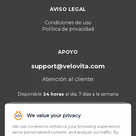
Dubái 2026
AVISO LEGAL
Turquía 2025
Punta Cana 2024
Condiciones de uso
Política de privacidad
Cancún 2023
APOYO
support@velovita.com
Atención al cliente:
Disponible
24 horas
al día, 7 días a la semana
¿Necesitas ayuda? ¡Estamos en
WhatsApp!