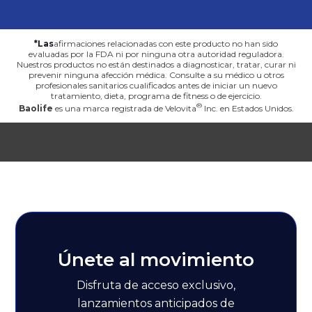
*Las
afirmaciones relacionadas con este producto no han sido
evaluadas por la FDA ni por ninguna otra autoridad reguladora.
Nuestros productos no están destinados a diagnosticar, tratar, curar ni
prevenir ninguna afección médica. Consulte a su médico u otros
profesionales sanitarios cualificados antes de iniciar un nuevo
tratamiento, dieta, programa de fitness o de ejercicio.
Baolife
es una marca registrada de
Velovita
Inc. en Estados Unidos.
Únete al movimiento
Disfruta de acceso exclusivo,
lanzamientos anticipados de