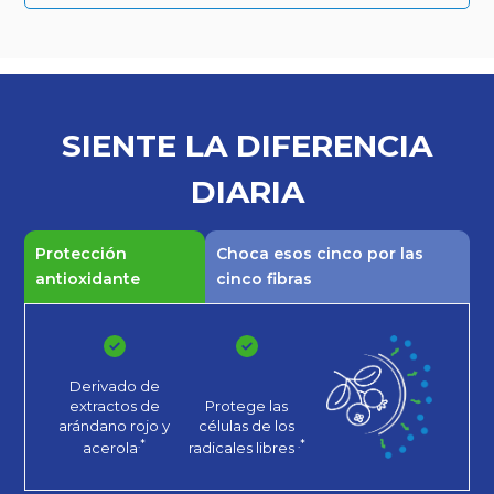
SIENTE LA
DIFERENCIA
DIARIA
Protección
Choca esos cinco por las
antioxidante
cinco fibras
Derivado de
extractos de
Protege las
arándano rojo
y
células de los
.*
.*
acerola
radicales libres