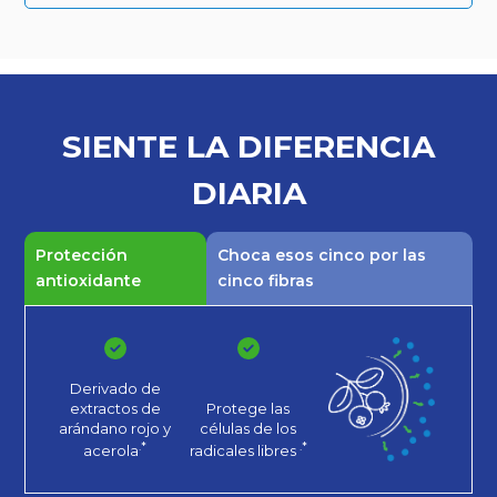
SIENTE LA
DIFERENCIA
DIARIA
Protección
Choca esos cinco por las
antioxidante
cinco fibras
Derivado de
extractos de
Protege las
arándano rojo
y
células de los
.*
.*
acerola
radicales libres