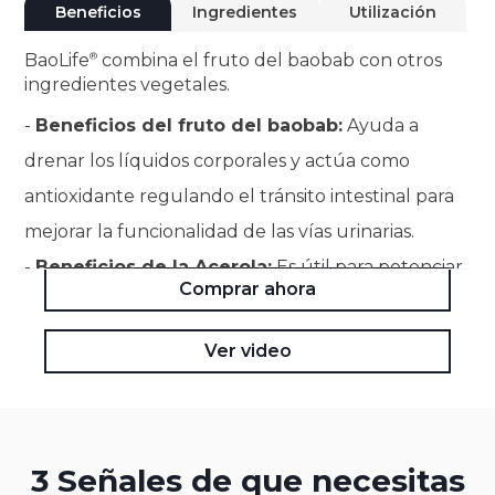
Beneficios
Ingredientes
Utilización
BaoLife
combina el fruto del baobab con otros
ingredientes vegetales.
-
Beneficios del fruto del baobab:
Ayuda a
drenar los líquidos corporales y actúa como
antioxidante regulando el tránsito intestinal para
mejorar la funcionalidad de las vías urinarias.
-
Beneficios de la Acerola:
Es útil para potenciar
Comprar ahora
las defensas naturales del organismo, favorecer la
acción reconstituyente y aportar propiedades
Ver video
antioxidantes.
3 Señales de que necesitas