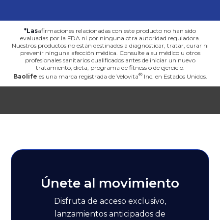
*Las
afirmaciones relacionadas con este producto no han sido
evaluadas por la FDA ni por ninguna otra autoridad reguladora.
Nuestros productos no están destinados a diagnosticar, tratar, curar ni
prevenir ninguna afección médica. Consulte a su médico u otros
profesionales sanitarios cualificados antes de iniciar un nuevo
tratamiento, dieta, programa de fitness o de ejercicio.
Baolife
es una marca registrada de
Velovita
Inc. en Estados Unidos.
Únete al movimiento
Disfruta de acceso exclusivo,
lanzamientos anticipados de