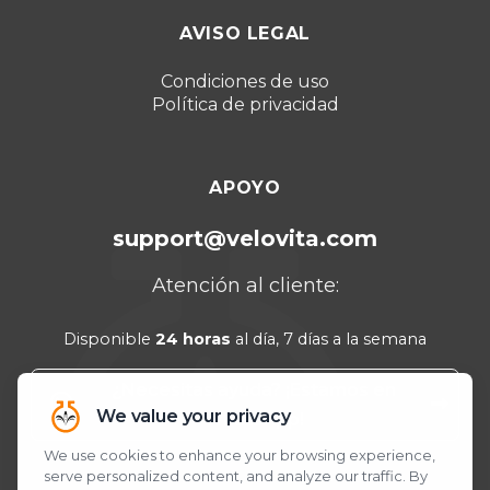
Dubái 2026
AVISO LEGAL
Turquía 2025
Punta Cana 2024
Condiciones de uso
Política de privacidad
Cancún 2023
APOYO
support@velovita.com
Atención al cliente:
Disponible
24 horas
al día, 7 días a la semana
¿Necesitas ayuda? ¡Estamos en
WhatsApp!