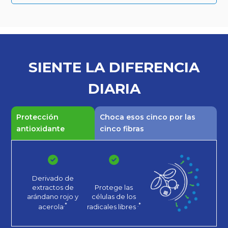
SIENTE LA
DIFERENCIA
DIARIA
Protección
Choca esos cinco por las
antioxidante
cinco fibras
Derivado de
extractos de
Protege las
arándano rojo
y
células de los
.*
.*
acerola
radicales libres