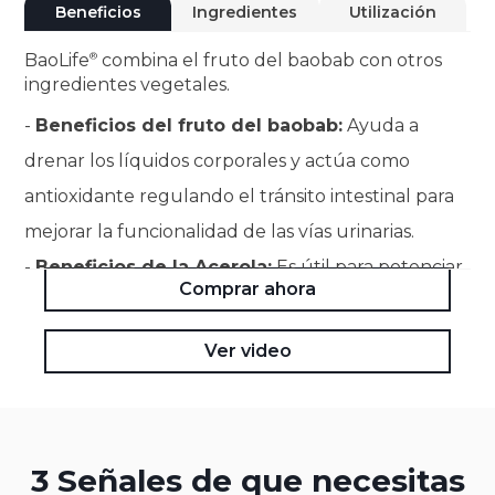
Beneficios
Ingredientes
Utilización
BaoLife
combina el fruto del baobab con otros
ingredientes vegetales.
-
Beneficios del fruto del baobab:
Ayuda a
drenar los líquidos corporales y actúa como
antioxidante regulando el tránsito intestinal para
mejorar la funcionalidad de las vías urinarias.
-
Beneficios de la Acerola:
Es útil para potenciar
Comprar ahora
las defensas naturales del organismo, favorecer la
acción reconstituyente y aportar propiedades
Ver video
antioxidantes.
3 Señales de que necesitas