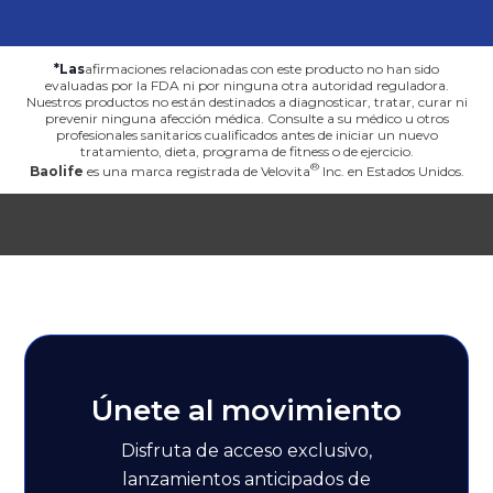
*Las
afirmaciones relacionadas con este producto no han sido
evaluadas por la FDA ni por ninguna otra autoridad reguladora.
Nuestros productos no están destinados a diagnosticar, tratar, curar ni
prevenir ninguna afección médica. Consulte a su médico u otros
profesionales sanitarios cualificados antes de iniciar un nuevo
tratamiento, dieta, programa de fitness o de ejercicio.
Baolife
es una marca registrada de
Velovita
Inc. en Estados Unidos.
Únete al movimiento
Disfruta de acceso exclusivo,
lanzamientos anticipados de