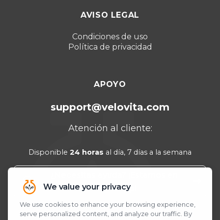
Dubái 2026
AVISO LEGAL
Turquía 2025
Punta Cana 2024
Condiciones de uso
Política de privacidad
Cancún 2023
APOYO
support@velovita.com
Atención al cliente:
Disponible
24 horas
al día, 7 días a la semana
¿Necesitas ayuda? ¡Estamos en
WhatsApp!