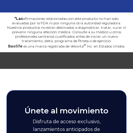
*Las
afirmaciones relacionadas con este producto no han sido
evaluadas por la FDA ni por ninguna otra autoridad reguladora.
Nuestros productos no están destinados a diagnosticar, tratar, curar ni
prevenir ninguna afección médica. Consulte a su médico u otros
profesionales sanitarios cualificados antes de iniciar un nuevo
tratamiento, dieta, programa de fitness o de ejercicio.
Baolife
es una marca registrada de
Velovita
Inc. en Estados Unidos.
Únete al movimiento
Disfruta de acceso exclusivo,
lanzamientos anticipados de