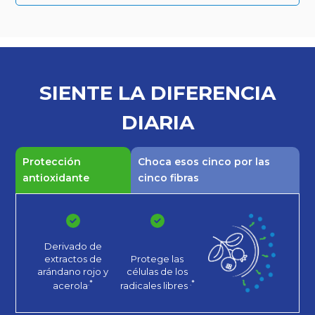
SIENTE LA
DIFERENCIA
DIARIA
Protección
Choca esos cinco por las
antioxidante
cinco fibras
Derivado de
extractos de
Protege las
arándano rojo
y
células de los
.*
.*
acerola
radicales libres