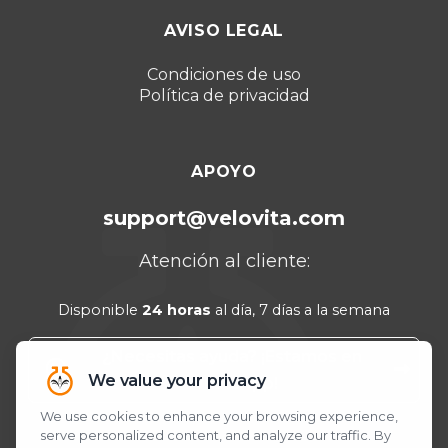
Dubái 2026
AVISO LEGAL
Turquía 2025
Punta Cana 2024
Condiciones de uso
Política de privacidad
Cancún 2023
APOYO
support@velovita.com
Atención al cliente:
Disponible
24 horas
al día, 7 días a la semana
¿Necesitas ayuda? ¡Estamos en
WhatsApp!