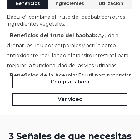
Beneficios
Ingredientes
Utilización
BaoLife
combina el fruto del baobab con otros
ingredientes vegetales.
-
Beneficios del fruto del baobab:
Ayuda a
drenar los líquidos corporales y actúa como
antioxidante regulando el tránsito intestinal para
mejorar la funcionalidad de las vías urinarias.
-
Beneficios de la Acerola:
Es útil para potenciar
Comprar ahora
las defensas naturales del organismo, favorecer la
acción reconstituyente y aportar propiedades
Ver video
antioxidantes.
3 Señales de que necesitas