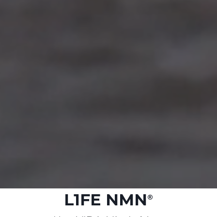
L1FE NMN
®