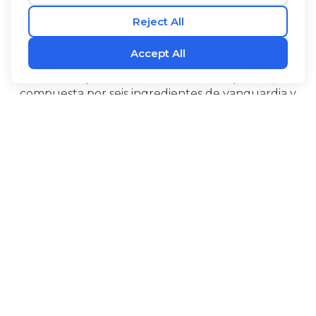
®
Sólo tienes una vida. Vívela bien con
L1FE NMN
,
un complemento alimenticio que contiene la
mezcla patentada «Youthful Complex 6»,
compuesta por seis ingredientes de vanguardia y
ampliamente estudiados. El NMN ayuda a
mantener los niveles de NAD+ del organismo. La
Alpinia galanga y el PQQ generan energía a nivel
celular y favorecen el buen funcionamiento del
‡
cerebro.
®
®
L1FE NMN
también contiene Bioperine
extracto
de pimienta negra para favorecer la absorción, l-
citrulina, un aminoácido útil estudiado desde hace
tiempo, así como pterostilbeno, un estilbenoide
que se encuentra de forma natural en las bayas.
®
Tome
L1FE NMN
para recuperar la energía de la
juventud y tener la seguridad de que estás
aprovechando al máximo tus años de buena