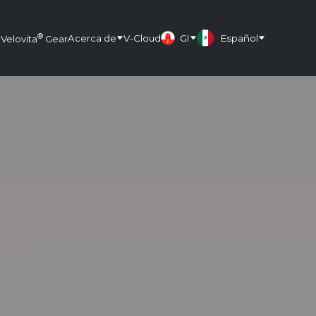
®
Acerca de
V-Cloud
GI
Español
Velovita
Gear