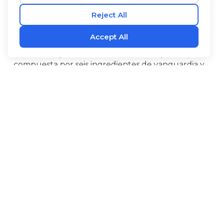
®
Sólo tienes una vida. Vívela bien con
L1FE NMN
,
un complemento alimenticio que contiene la
mezcla patentada «Youthful Complex 6»,
compuesta por seis ingredientes de vanguardia y
ampliamente estudiados. El NMN ayuda a
mantener los niveles de NAD+ del organismo. La
Alpinia galanga y el PQQ generan energía a nivel
celular y favorecen el buen funcionamiento del
‡
cerebro.
®
®
L1FE NMN
también contiene Bioperine
extracto
de pimienta negra para favorecer la absorción, l-
citrulina, un aminoácido útil estudiado desde hace
tiempo, así como pterostilbeno, un estilbenoide
que se encuentra de forma natural en las bayas.
®
Tome
L1FE NMN
para recuperar la energía de la
juventud y tener la seguridad de que estás
aprovechando al máximo tus años de buena