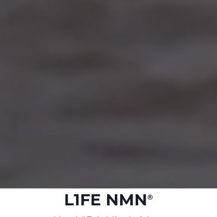
L1FE NMN
®