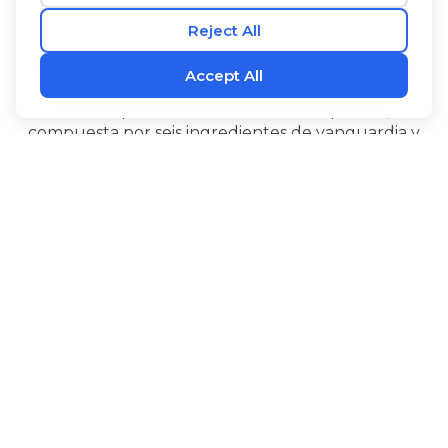
®
Sólo tienes una vida. Vívela bien con
L1FE NMN
,
un complemento alimenticio que contiene la
mezcla patentada «Youthful Complex 6»,
compuesta por seis ingredientes de vanguardia y
ampliamente estudiados. El NMN ayuda a
mantener los niveles de NAD+ del organismo. La
Alpinia galanga y el PQQ generan energía a nivel
celular y favorecen el buen funcionamiento del
‡
cerebro.
®
®
L1FE NMN
también contiene Bioperine
extracto
de pimienta negra para favorecer la absorción, l-
citrulina, un aminoácido útil estudiado desde hace
tiempo, así como pterostilbeno, un estilbenoide
que se encuentra de forma natural en las bayas.
®
Tome
L1FE NMN
para recuperar la energía de la
juventud y tener la seguridad de que estás
aprovechando al máximo tus años de buena