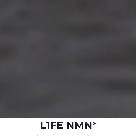
L1FE NMN
®