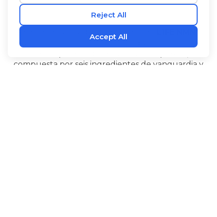
®
Sólo tienes una vida. Vívela bien con
L1FE NMN
,
un complemento alimenticio que contiene la
mezcla patentada «Youthful Complex 6»,
compuesta por seis ingredientes de vanguardia y
ampliamente estudiados. El NMN ayuda a
mantener los niveles de NAD+ del organismo. La
Alpinia galanga y el PQQ generan energía a nivel
celular y favorecen el buen funcionamiento del
‡
cerebro.
®
®
L1FE NMN
también contiene Bioperine
extracto
de pimienta negra para favorecer la absorción, l-
citrulina, un aminoácido útil estudiado desde hace
tiempo, así como pterostilbeno, un estilbenoide
que se encuentra de forma natural en las bayas.
®
Tome
L1FE NMN
para recuperar la energía de la
juventud y tener la seguridad de que estás
aprovechando al máximo tus años de buena