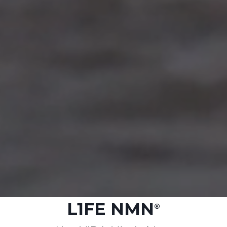
L1FE NMN
®