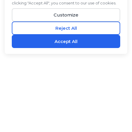
បង្កើតឡើងដោយអ្នកត្រួសត្រាយក្នុងការស្រាវជ្រាវកោសិកាដើម,
®
RevitaBLŪ
គឺជាការលាយផ្សំរុក្ខសាស្ត្រនៃសារាយពណ៌ខៀវបៃតង
សមុទ្រ buckthorn berry និង aloe vera ជាមួយនឹងម្សៅ
ទឹកដូង។ វា​ជា​ភេសជ្ជៈ​ចម្រុះ​ដែល​មាន​រសជាតិ​ឆ្ងាញ់​ដូច​ដែល​វា​ដំណើរ
ការ។ គ្រឿងផ្សំដែលបានស្វែងរកទាំងនេះគឺជារឿងព្រេងនិទាននៅក្នុង
ទម្រង់ដ៏បរិសុទ្ធរបស់ពួកគេ។ រួមបញ្ចូលគ្នានៅក្នុងកម្មសិទ្ធិរបស់យើង។
®
RevitaBLŪ
ពួកវាផ្តល់ជាតិទឹក និងគាំទ្រដល់ប្រព័ន្ធនៃរាងកាយរបស់
អ្នកកាន់តែមានប្រសិទ្ធភាព។ ធ្វើឱ្យរស់ឡើងវិញនិងបន្តជាមួយ
®
‡
RevitaBLŪ
.
អត្ថប្រយោជន៍
គ្រឿងផ្សំ