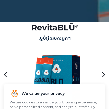
RevitaBLŪ
®
ល្អបំផុតរបស់អ្នក។