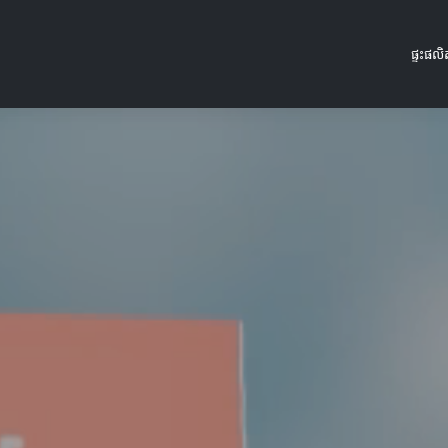
ផ្ទះ
ផលិ