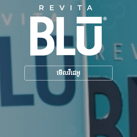
មើលវីដេអូ