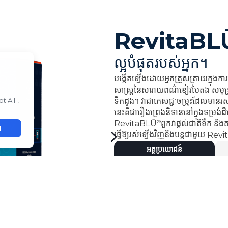
RevitaBL
ល្អបំផុតរបស់អ្នក។
បង្កើតឡើងដោយអ្នកត្រួសត្រាយក្នុងកា
សាស្ត្រនៃសារាយពណ៌ខៀវបៃតង សមុទ
ទឹកដូង។ វា​ជា​ភេសជ្ជៈ​ចម្រុះ​ដែល​មាន​
នេះគឺជារឿងព្រេងនិទាននៅក្នុងទម្រង់ដ៏ប
®
RevitaBLŪ
ពួកវាផ្តល់ជាតិទឹក និង
ធ្វើឱ្យរស់ឡើងវិញនិងបន្តជាមួយ
Revi
អត្ថប្រយោជន៍
•
បង្កើតដោយអ្នកត្រួសត្រាយក្នុងការស
•
រូបមន្តដែលមានកម្មសិទ្ធិជាមួយសារធាតុផ
•
ជួយចិញ្ចឹម និងគាំទ្រប្រព័ន្ធរាងកាយរ
•
កញ្ចប់ឈើផ្ទាល់ខ្លួនដែលងាយស្រួល