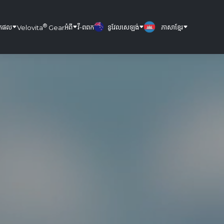
®
តផល
អំពី
វី-ពពក
នូវែលសេឡង់
ភាសាខ្មែរ
Velovita
Gear