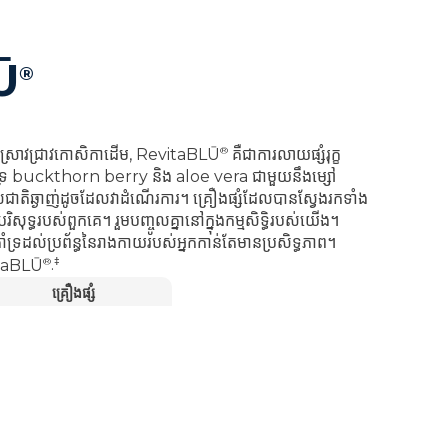
Ū
®
®
រស្រាវជ្រាវកោសិកាដើម,
RevitaBLŪ
គឺជាការលាយផ្សំរុក្ខ
្រ buckthorn berry និង aloe vera ជាមួយនឹងម្សៅ
រសជាតិ​ឆ្ងាញ់​ដូច​ដែល​វា​ដំណើរការ។ គ្រឿងផ្សំដែលបានស្វែងរកទាំង
រិសុទ្ធរបស់ពួកគេ។ រួមបញ្ចូលគ្នានៅក្នុងកម្មសិទ្ធិរបស់យើង។
គាំទ្រដល់ប្រព័ន្ធនៃរាងកាយរបស់អ្នកកាន់តែមានប្រសិទ្ធភាព។
®
‡
taBLŪ
.
គ្រឿងផ្សំ
្រាវជ្រាវកោសិកាដើម។
្សំពីរុក្ខជាតិ។
‡
បស់អ្នក។
ចែករំលែក។