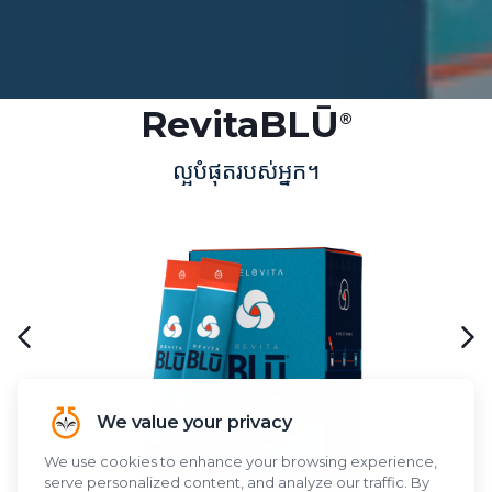
RevitaBLŪ
®
ល្អបំផុតរបស់អ្នក។