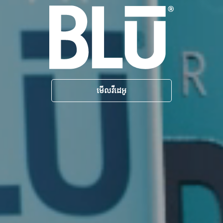
មើលវីដេអូ