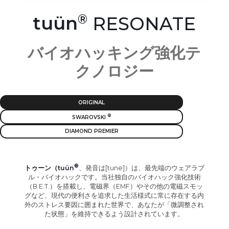
tuün
RESONATE
バイオハッキング強化テ
クノロジー
ORIGINAL
SWAROVSKI
DIAMOND PREMIER
トゥーン（tuün
、発音は[tune]）は、最先端のウェアラブ
ル・バイオハックです。当社独自のバイオハック強化技術
（B.E.T.）を搭載し、電磁界（EMF）やその他の電磁スモッ
グなど、現代の便利さを追求した生活様式に常に存在する内
外のストレス要因に囲まれた世界で、あなたが「微調整され
た状態」を維持できるよう設計されています。