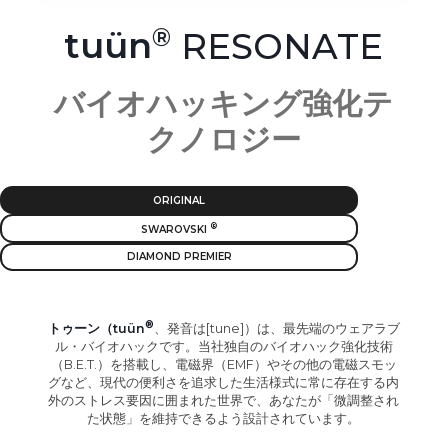
tuün
RESONATE
バイオハッキング強化テ
クノロジー
ORIGINAL
SWAROVSKI
DIAMOND PREMIER
トゥーン（tuün
、発音は[tune]）は、最先端のウェアラブ
ル・バイオハックです。当社独自のバイオハック強化技術
（B.E.T.）を搭載し、電磁界（EMF）やその他の電磁スモッ
グなど、現代の便利さを追求した生活様式に常に存在する内
外のストレス要因に囲まれた世界で、あなたが「微調整され
た状態」を維持できるよう設計されています。