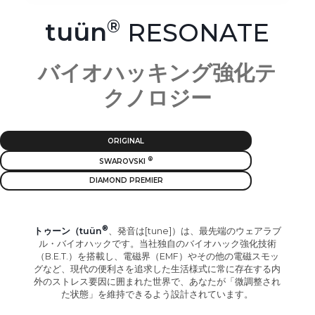
tuün
RESONATE
バイオハッキング強化テ
クノロジー
ORIGINAL
SWAROVSKI
DIAMOND PREMIER
トゥーン（tuün
、発音は[tune]）は、最先端のウェアラブ
ル・バイオハックです。当社独自のバイオハック強化技術
（B.E.T.）を搭載し、電磁界（EMF）やその他の電磁スモッ
グなど、現代の便利さを追求した生活様式に常に存在する内
外のストレス要因に囲まれた世界で、あなたが「微調整され
た状態」を維持できるよう設計されています。