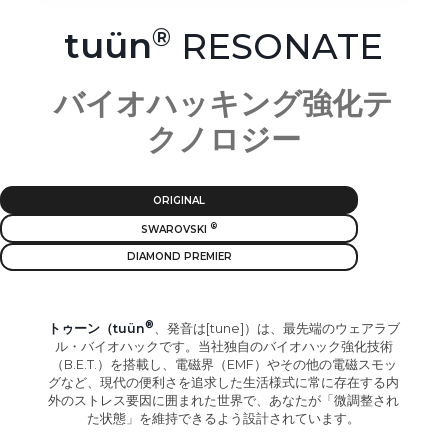
tuün
RESONATE
バイオハッキング強化テ
クノロジー
ORIGINAL
SWAROVSKI
DIAMOND PREMIER
トゥーン（tuün
、発音は[tune]）は、最先端のウェアラブ
ル・バイオハックです。当社独自のバイオハック強化技術
（B.E.T.）を搭載し、電磁界（EMF）やその他の電磁スモッ
グなど、現代の便利さを追求した生活様式に常に存在する内
外のストレス要因に囲まれた世界で、あなたが「微調整され
た状態」を維持できるよう設計されています。