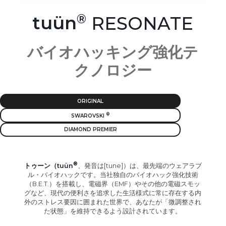
tuün
RESONATE
バイオハッキング強化テ
クノロジー
ORIGINAL
SWAROVSKI
DIAMOND PREMIER
トゥーン（tuün
、発音は[tune]）は、最先端のウェアラブ
ル・バイオハックです。当社独自のバイオハック強化技術
（B.E.T.）を搭載し、電磁界（EMF）やその他の電磁スモッ
グなど、現代の便利さを追求した生活様式に常に存在する内
外のストレス要因に囲まれた世界で、あなたが「微調整され
た状態」を維持できるよう設計されています。