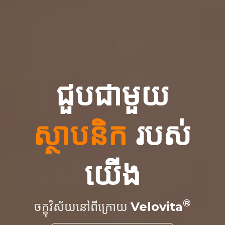
ជួបជាមួយ
ស្ថាបនិក
របស់
យើង
ចក្ខុវិស័យនៅពីក្រោយ
Velovita