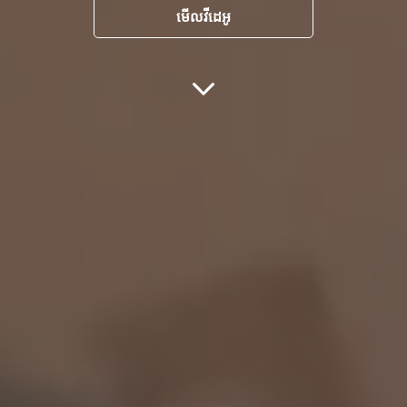
មើលវីដេអូ