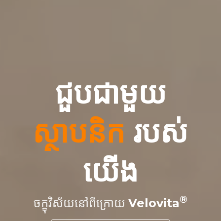
ជួបជាមួយ
ស្ថាបនិក
របស់
យើង
ចក្ខុវិស័យនៅពីក្រោយ
Velovita