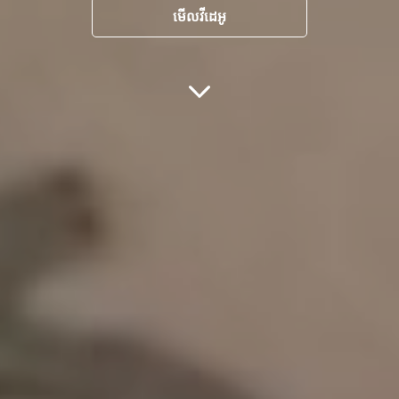
មើលវីដេអូ