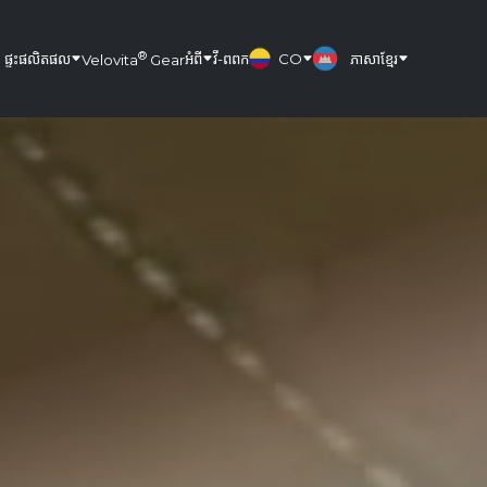
®
ផ្ទះ
ផលិតផល
អំពី
វី-ពពក
CO
ភាសាខ្មែរ
Velovita
Gear