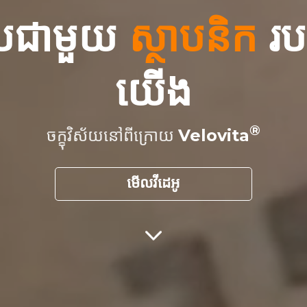
ួបជាមួយ
ស្ថាបនិក
រប
យើង
ចក្ខុវិស័យនៅពីក្រោយ
Velovita
មើលវីដេអូ